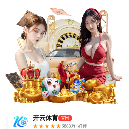
首页
nba
英超
意甲
法甲
德甲
西甲
欧冠
关于九游,九游体育
APP,九游体育官网,九游电竞,jiuyou,九游官网,九游娱乐官
网,九游会