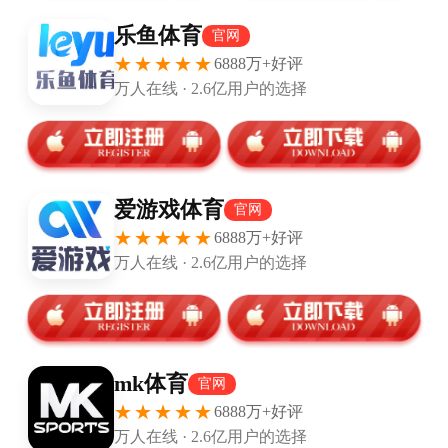
英超
2026-06-06
0
22833
九游娱乐官网-浙江省城市网球联赛开赛
德甲
2026-06-06
0
15278
九游体育APP-【中超】乔纳森2球瓦格纳破门 泰达3比0胜
10人深足
意甲
2026-06-06
0
15311
九游娱乐官网-樊振东“自愿退赛”的背后
真相！
英超
2026-06-06
0
30591
九游-申台龙成印尼队总教练 韩日4帅执教东南亚国家队
nba
2026-06-06
0
15418