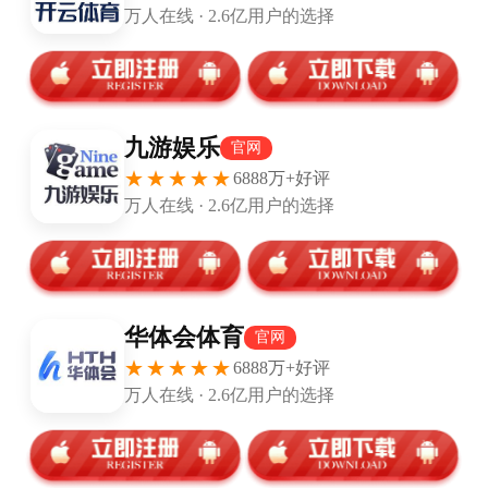
九游官网-震撼预测！诗人Abdurraqib
独家解析尼克斯vs马刺总决赛，短短1
期节目竟藏着3大冲突
nba
2026-06-06
0
22834
jiuyou-不装了！一则动态曝光周迅王
骁的真实关系，与陈坤领证早真相大
白
西甲
2026-06-06
0
30386
jiuyou-4只皮皮虾事件后续：出租车司
机被开除，顾客坚持认为司机收了钱
法甲
2026-06-06
0
22828
九游电竞-徐杰0分奎因9中1，无缘四
强，周琦18+8四盖帽将战上海