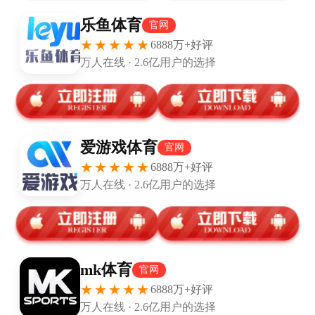
九游电竞-拜仁5球大胜刷新一串纪录 夺冠已稳？那就冲百球
吧
德甲
2026-05-11
0
3156
九游-燃动全城！|盐城|苏超|盐城队|江
苏足球联赛|宿迁队_新浪体育_新浪新
闻
德甲
2026-05-10
0
3868
九游体育官网-是怎样一场比赛 让我们
心甘情愿熬过这不眠的夜晚
德甲
2026-04-02
0
12420
jiuyou-马尔代夫队长自宣回归 6天时间
新冠痊愈呈阴性