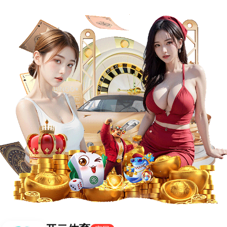
西甲
欧冠
关于我们
28日，由国家体育总局水上运动管理中心、丽江市人民政府主办的 “绿水青
（丽江站）将在玉龙雪山脚下的文笔海水库正式开赛。本届赛事从过往单
+路跑”两项全...
06-04
0
597
剩余比赛空场