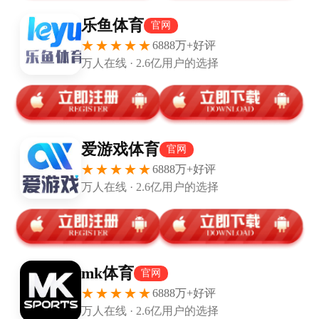
九游电竞-拜仁5球大胜刷新一串纪录 夺冠已稳？那就冲百球
吧
德甲
2026-05-11
0
3154
九游-燃动全城！|盐城|苏超|盐城队|江
苏足球联赛|宿迁队_新浪体育_新浪新
闻
德甲
2026-05-10
0
3866
九游体育官网-是怎样一场比赛 让我们
心甘情愿熬过这不眠的夜晚
德甲
2026-04-02
0
12418
jiuyou-马尔代夫队长自宣回归 6天时间
新冠痊愈呈阴性