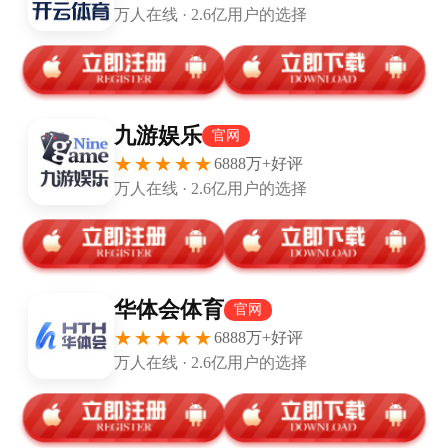
九游会-周末再燃战火！中超夺冠热门
成都+申花还能保持不败吗
德甲
2026-06-05
0
314
九游娱乐官网-疫情下艰难的亚冠之旅：水原耗18小时 被禁
止外出
德甲
2026-06-04
0
251
九游体育官网-600余项赛事刷新崇礼
夏季“新热度”|越野赛|冬奥会|骑行|河北|
游客_新浪新闻
德甲
2026-06-04
0
584
九游官网-德约反对强制接种病毒疫苗 称不想为比赛被迫接
种
德甲
2026-05-12
0
5890