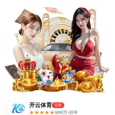
首页
nba
英超
意甲
法甲
德甲
西甲
欧冠
关于九游,九游体育
APP,九游体育官网,九游电竞,jiuyou,九游官网,九游娱乐官
网,九游会
首页
德甲
最新
热门
热评
九游娱乐官网-浙江省城市网球联赛开赛
德甲
2026-06-06
0
14840
九游电竞-中超冬训一览：超半数球队不出亚洲 鲁能卓尔待
定
德甲
2026-06-06
0
14979