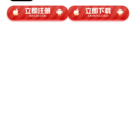
德甲
2026-03-17
0
14307
2
3
›
››
1
热门文章