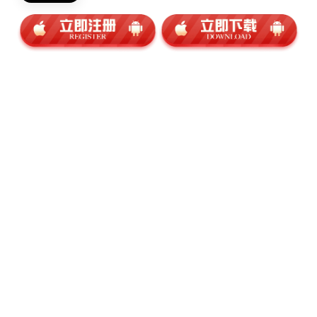
据相关统计，每场比赛用时多在20多分钟到30多分钟之
间。
正在丹麦霍森斯参加汤尤杯的国羽队员也谈了对15分制的看
法。国羽女双头号主力刘圣书/谭宁表示，15分制对延长运
动寿命有帮助，但对“圣坛”组合本身有利有弊。“我是属于慢
热型的，皮皮（刘圣书）进入状态就很快，15分制下我们必
须在开局进行调整，根据当下的状态做出调整。”谭宁说。
此外，世界羽联还在声明中宣布，世界羽联前主席、终身名
誉副主席保罗·埃里克·霍耶被正式纳入世界羽联名人堂（行
政管理人类别），以表彰他在羽毛球治理和全球发展方面所
作的卓越服务与杰出贡献。
编辑 | 李妤欣
审核 | 贺遐 杨天婴 贾海红