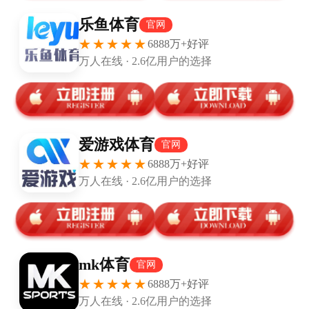
援没来。这是非常有价值的一场比赛，对手准备的也很充
分，热身赛也一直在赢球。”
谈到赛前备战，谢晖表示，“赛前我就认为这是场很困难的
比赛，江苏苏宁在中超也是一直保持着前六水平，在很多比
赛当中都是防守凶狠并且很有纪律性，以前我在上港做技术
分析时，对他们的打法还是非常欣赏的。今天的比赛中，不
管换多少球员，江苏队都一直保持在高水平，所以说我们的
板凳深度各方面还需要更多去改进。”
谈到球队的表现，谢晖表示，“根据南通队这场比赛的发
挥，证明了他们能在中甲站稳脚跟是有原因的。而费煜的落
叶世界波，是我在徐庄基地见过的最漂亮的进球之一。”