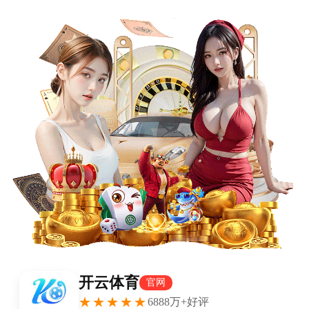
首页
nba
英超
意甲
法甲
德甲
西甲
欧冠
关于九游,九游体育
APP,九游体育官网,九游电竞,jiuyou,九游官网,九游娱乐官
网,九游会
首页
意甲
正文
九游娱乐官网-谢晖：南通证明自己实力 比赛暴
露板凳深度需改进
xiaoqiao
意甲
2026-05-11
10673
0
5月31日，南通支云众将帅做客南京苏宁徐庄训练
基地，挑战中超劲旅江苏苏宁。本场热身赛，是南
通支云队与江苏苏宁队的首次较量。最终经过90
分钟激战，南通支云在客场1比3不敌江苏苏宁。