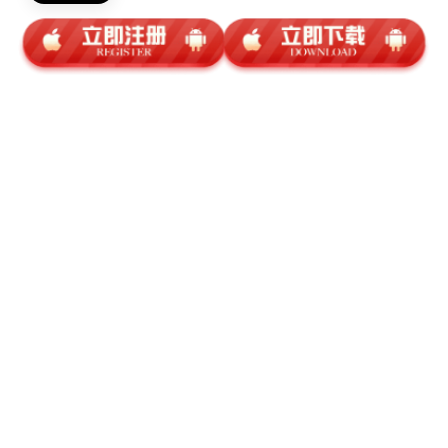
​扫描二维码推送至手机访问。
本文转载自互联网，如有侵权，联系删除。
本文链接：
http://lup-9y.com/post/121.html
上一篇：
九游会-奥帅：大连人会调整打法 特谢拉埃德尔体能未恢复
下一篇：
九游电竞-拜仁5球大胜刷新一串纪录 夺冠已稳？那就冲百球吧
xiaoqiao
相关文章