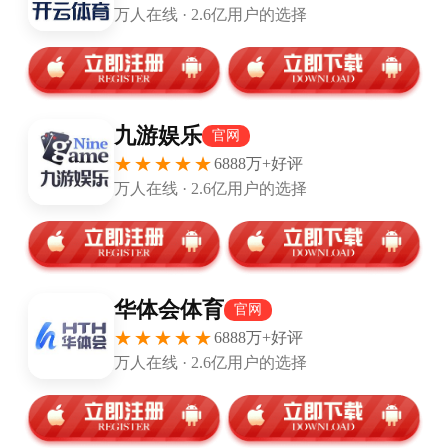
期是四年，这也是这名韩国教头首次出国执教。
明年1月6日起他就将正式履新上任，对于这名49
岁的韩国教头来说意义重大。实际上，近几年东南
亚国家非常青睐韩日教头，这很大程度上是基于
朴...
与深圳佳兆业传闻已久的申台龙，最终没有选择来到中甲执
教，他已经前往雅加达接受印尼国家队帅位。据悉，申台龙
将出任印尼国家队、U23国家队以及U20国青队主帅，成为
印尼队总教练。他的任期是四年，这也是这名韩国教头首次
出国执教。
明年1月6日起他就将正式履新上任，对于这名49岁的韩国
教头来说意义重大。实际上，近几年东南亚国家非常青睐韩
日教头，这很大程度上是基于朴恒绪执教越南国家队的成功
经历。除了朴恒绪之外，本田圭佑在踢球之余还执教柬埔寨
国家队，而西野朗更是成为泰国国家队主帅。