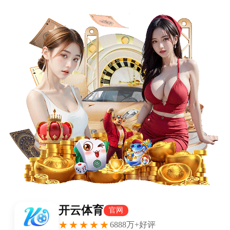
首页
nba
英超
意甲
法甲
德甲
西甲
欧冠
关于九游,九游体育
APP,九游体育官网,九游电竞,jiuyou,九游官网,九游娱乐官
网,九游会
首页
德甲
正文
九游娱乐官网-浙江省城市网球联赛开赛
xiaoqiao
德甲
2026-06-06
15147
0
5月10日，界面新闻从浙江省体育局相关人士处获
悉，2026朝阳轮胎浙江省城市网球联赛（浙TA）
暨第42届浙江省业余网球公开赛首站嘉兴站结
束。浙TA是浙江继浙BA、“吴越杯”后的又一城市
球类联赛IP。本次赛事将分为分站赛和总决赛两个