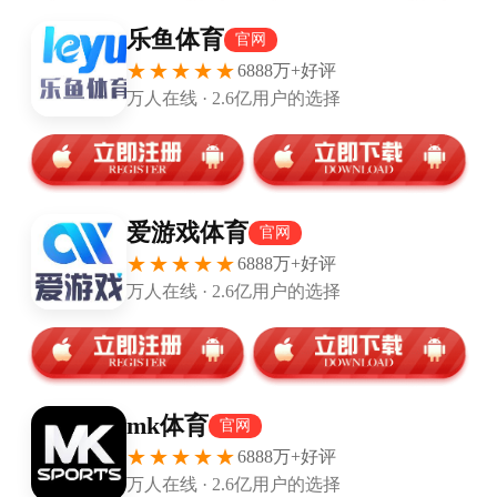
可现在的官方消息是，乒协公布名单之前，主动去问了樊振
东本人的意见，得到的答复是：因个人原因，自愿放弃伦敦
世乒赛团体赛的参赛资格。
最后一个名额就这么空了出来，教练组经过商议，把它给了
梁靖崑。消息一出，网上理所当然地炸了锅。
很多人不理解，或者说是心疼。“自愿放弃”这四个字从樊振
东嘴里说出来已经不是第一回了，可一个顶级运动员怎么会
不想上赛场？如果没有足够的热爱他又如何成为顶级运动
员？
往更直白了说，这真的是他自己想放弃的吗？还是说，在各
种看不见的压力之下，他不得不“自愿”？