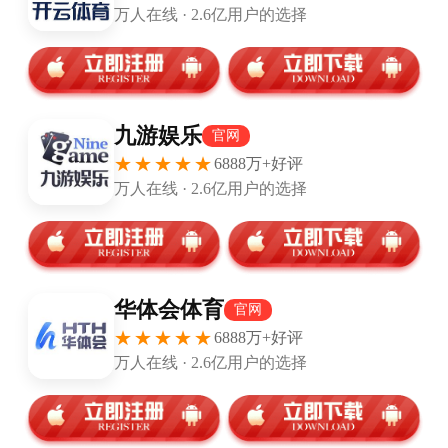
东呢？事情是这样的。按照中国乒协自己定的选拔
办法，第十五届全运会乒乓球男单冠军可以直接拿
到一张世乒赛的入场券。而2025年11月的全运会
男单...
4月8日，中国乒协官网上挂出了一份名单——2026年伦敦
世乒赛团体赛中国队的参赛阵容。
女队阵容没啥大问题，都在意料之中。男队这边，
王楚钦
、
林诗栋、梁靖崑、周启豪、向鹏五个人将代表中国出征。细
心的球迷一眼就看出了问题：
樊振东
呢？
事情是这样的。按照中国乒协自己定的选拔办法，第十五届
全运会乒乓球男单冠军可以直接拿到一张世乒赛的入场券。
而2025年11月的全运会男单决赛上，樊振东4比1干净利落
地战胜了林诗栋，卫冕成功。也就是说，樊振东手里本来就
捏着一张直通伦敦的门票。